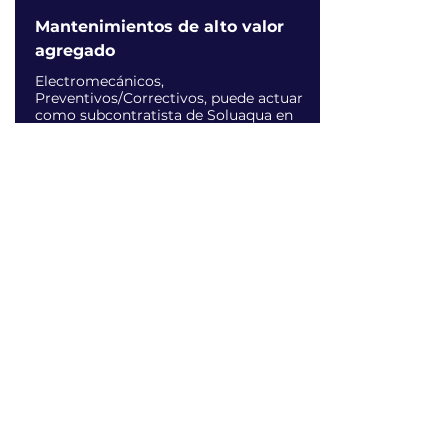
Mantenimientos de alto valor
agregado
​Electromecánicos,
Preventivos/Correctivos, puede actuar
como subcontratista de Soluaqua en
sus contratos O&M de acuerdo al SLA