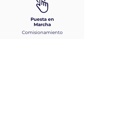
Puesta en
Marcha
Comisionamiento
Operación &
Mantenimiento
Personal especializado
Informes periódicos
Contribuimos al Desarrollo
Sostenible
Desarrollamos soluciones que
reducen la huella ambiental y