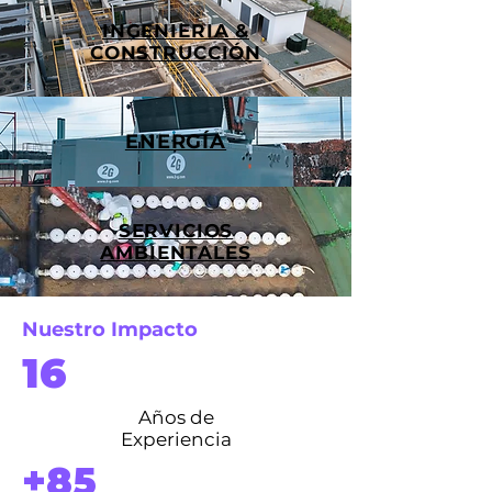
INGENIERIA &
CONSTRUCCIÓN
ENERGÍA
SERVICIOS
AMBIENTALES
Nuestro Impacto
16
Años de
Experiencia
+85