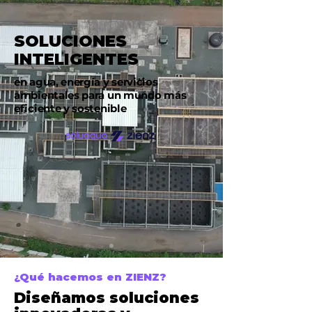
SOLUCIONES
INTELIGENTES
en agua, energía y servicios
ambientales para un mundo más
eficiente y sostenible
¿Qué hacemos en ZIENZ?
Diseñamos soluciones