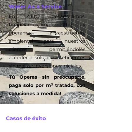
Water As a Service
En ZIENZ desarrollamos,
financiamos, implementamos y
operamos infraestructura
ambiental para nuestros
clientes, permitiéndoles
acceder a soluciones eficientes
sin realizar inversiones iniciales.
Tú Operas sin preocuparte,
paga solo por m³ tratado, con
soluciones a medida!
Casos de éxito