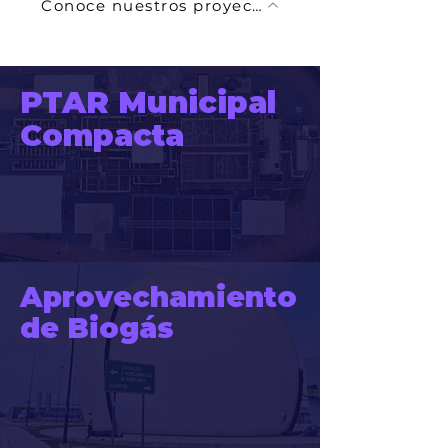
Conoce nuestros proyectos
PTAR Municipal
Compacta
Aprovechamiento
de Biogás